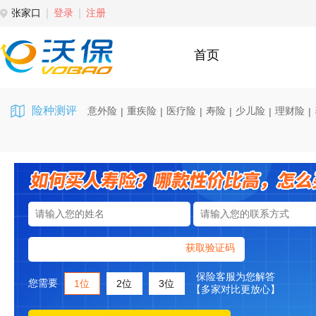
张家口
登录
注册
首页
险种测评
意外险
重疾险
医疗险
寿险
少儿险
理财险
|
|
|
|
|
|
获取验证码
保险客服为您解答
您需要
1位
2位
3位
【多家对比更放心】