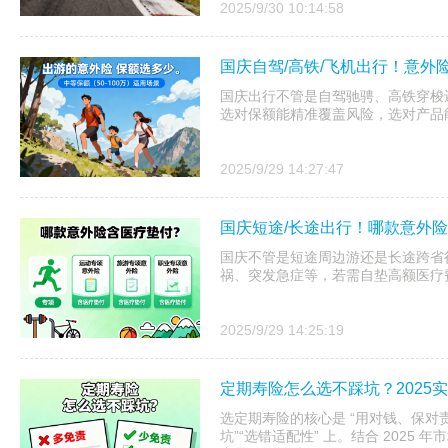
2025/9/30 10:14:58
国庆自驾/高铁/飞机出行！意外
国庆出行不管是自驾驰骋、高铁穿梭
选对保额能精准覆盖风险，选对产品
2025/9/29 14:27:47
国庆短途/长途出行！哪款意外
国庆不管是短途周边游还是长途跨省
祸、突发急症等，若需自垫高额医疗
2025/9/29 14:25:19
定期寿险怎么选不踩坑？2025
选定期寿险的核心是 “用对钱、保对责
坑”“选错适配性” 上。结合 2025