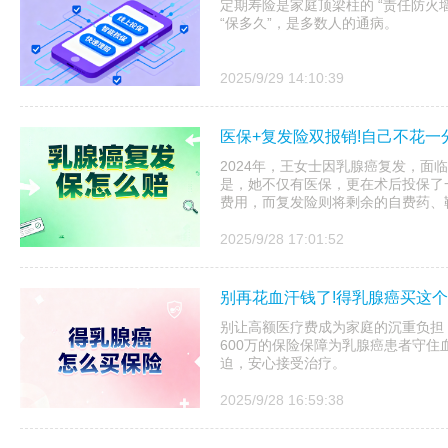
定期寿险是家庭顶梁柱的 “责任防火墙
“保多久”，是多数人的通病。
2025/9/29 14:10:39
医保+复发险双报销!自己不花
2024年，王女士因乳腺癌复发，面
是，她不仅有医保，更在术后投保了
费用，而复发险则将剩余的自费药、靶向
2025/9/28 17:01:52
别再花血汗钱了!得乳腺癌买这个
别让高额医疗费成为家庭的沉重负担
600万的保险保障为乳腺癌患者守
迫，安心接受治疗。
2025/9/28 16:59:38