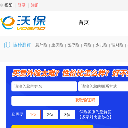
揭阳
登录
注册
首页
险种测评
意外险
重疾险
医疗险
寿险
少儿险
理财险
|
|
|
|
|
|
获取验证码
保险客服为您解答
您需要
1位
2位
3位
【多家对比更放心】