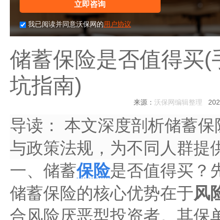
立即咨询
我已阅读并同意沃保网的
用户协议
储蓄保险是否值得买(
坑指南)
来源：
沃保网编辑整理
2025
导读：
本文深度剖析储蓄保
与政策法规，为不同人群提
一、储蓄
保险
是否值得买？
储蓄保险的核心优势在于
风
合风险厌恶型投资者。其保