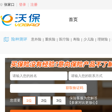
张家口
登录
注册
首页
险种测评
意外险
重疾险
医疗险
寿险
少儿险
理财险
|
|
|
|
|
|
获取验证码
保险客服为您解答
您需要
1位
2位
3位
【多家对比更放心】