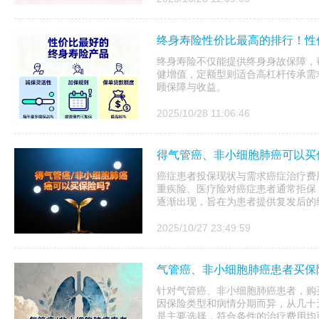
终身寿险性价比最高的排行！性
终身寿险不仅能提供终身身故保障，
健增值，定额型则适合高杠杆传承需
顾保障与收益。
2025/10/28 11:06:46
得气管癌、非小细胞肺癌可以买
癌症患者投保现状与需求癌症治疗费
重疾险、医疗险对癌症患者通常拒保
逐渐出现，旨在为患者提供复发后的
2025/10/27 23:49:59
气管癌、非小细胞肺癌患者买保
针对气管癌、非小细胞肺癌患者，购
因保险类型和病情分期而异，从几十
是主要选择，符合条件的治疗费用均可