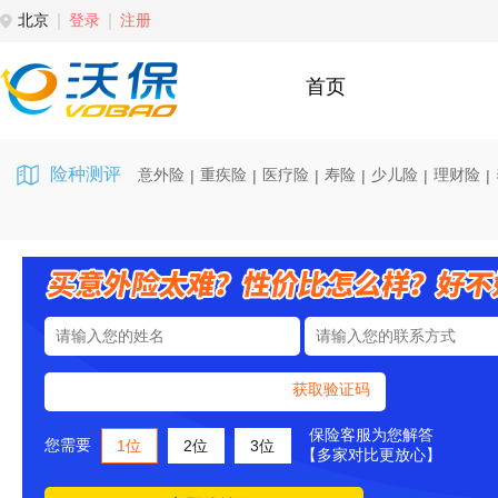
北京
登录
注册
首页
险种测评
意外险
重疾险
医疗险
寿险
少儿险
理财险
|
|
|
|
|
|
获取验证码
保险客服为您解答
您需要
1位
2位
3位
【多家对比更放心】