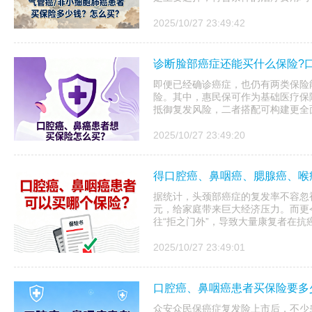
2025/10/27 23:49:42
诊断脸部癌症还能买什么保险?
即便已经确诊癌症，也仍有两类保险
险。其中，惠民保可作为基础医疗保
抵御复发风险，二者搭配可构建更全
2025/10/27 23:49:20
得口腔癌、鼻咽癌、腮腺癌、喉
据统计，头颈部癌症的复发率不容忽
元，给家庭带来巨大经济压力。而更
往“拒之门外”，导致大量康复者在抗
2025/10/27 23:49:01
口腔癌、鼻咽癌患者买保险要多少
众安众民保癌症复发险上市后，不少