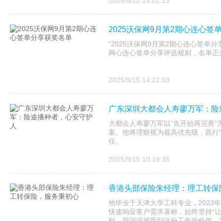
2025/9/22 14:01:13
2025沃保网9月第2期心连心签
“2025沃保网9月第2期心连心签单
网心连心签单分享评选规则，名单正
2025/9/15 14:22:03
广东深圳大都会人寿廖万军：险
大都会人寿廖万军以“先开始再完善
案。他将理赔视为最高优先级，践行
任。
2025/9/15 10:18:35
香港头部保险朱经理：理工转保
他毕业于天津大学工科专业，2023
快速响应客户需求著称，始终坚持“让
时，我深深感受到这份工作的价值。