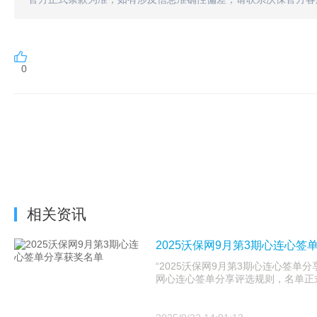
0
相关资讯
2025沃保网9月第3期心连心签
“2025沃保网9月第3期心连心签单
网心连心签单分享评选规则，名单正