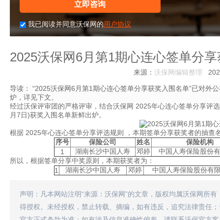
立即咨询
我已阅读并同意沃保网的
用户协议
2025沃保网6月第1期心连心签单分
来源：
沃保网编辑整理
2025
导读：
“2025沃保网6月第1期心连心签单分享获奖入围名单”已对外
炉，详见下文。
经过沃保评审团的严格评审，结合沃保网 2025年心连心签单分享评选规
月7日)获奖入围名单新鲜出炉。
根据 2025年心连心签单分享评选规则 ，本期签单分享获奖者的抽查
序号
保险公司
姓名
保险机构
湖南长沙中国人寿
邓婷
中国人寿保险股份
1
所以，根据签单分享中奖原则，本期获奖者为：
湖南长沙中国人寿
邓婷
中国人寿保险股份有
1
声明：凡本网站注明“来源：沃保网”的文章，版权均属沃保网所有
得授权。未经授权，禁止转载、摘编，如有违反，追究法律责任；
官方正式条款为准；如有涉及信息准确性偏差，请联系沃保官方客