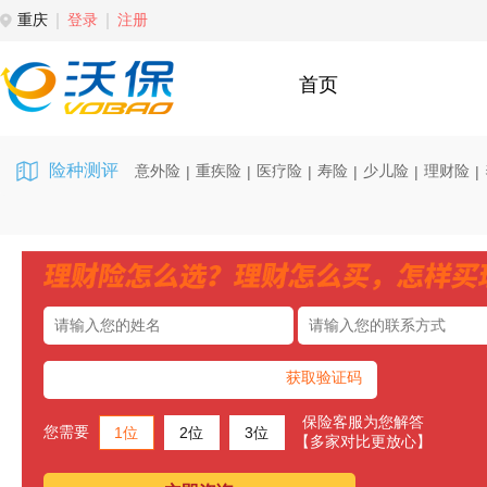
重庆
登录
注册
首页
险种测评
意外险
重疾险
医疗险
寿险
少儿险
理财险
|
|
|
|
|
|
获取验证码
保险客服为您解答
您需要
1位
2位
3位
【多家对比更放心】