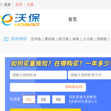
北京
登录
注册
首页
险种测评
意外险
重疾险
医疗险
寿险
少儿险
理财险
|
|
|
|
|
|
获取验证码
保险客服为您解答
您需要
1位
2位
3位
【多家对比更放心】