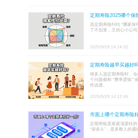
定期寿险2025哪个
选定期寿险纠结 “哪家保司
了不划算，又担心小公司
2025/9/29 14:14:32
定期寿险越早买越好
很多人选定期寿险时，会纠
个问题都和 “费率逻辑”
性说透。​
2025/9/29 14:12:46
市面上哪个定期寿险
定期寿险是家庭顶梁柱的 
“保多久”，是多数人的通