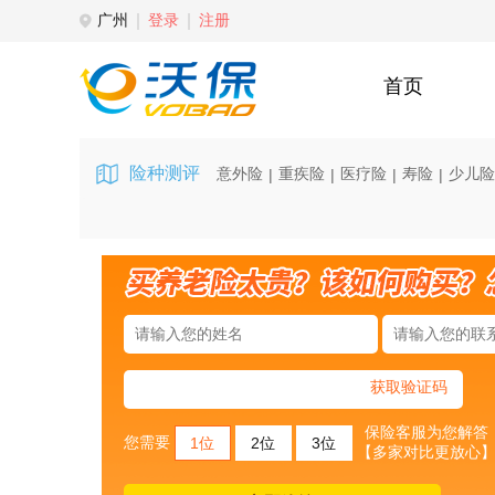
广州
登录
注册
首页
险种测评
意外险
重疾险
医疗险
寿险
少儿险
|
|
|
|
获取验证码
保险客服为您解答
您需要
1位
2位
3位
【多家对比更放心