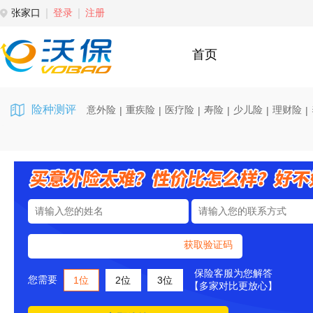
张家口
登录
注册
首页
险种测评
意外险
重疾险
医疗险
寿险
少儿险
理财险
|
|
|
|
|
|
获取验证码
保险客服为您解答
您需要
1位
2位
3位
【多家对比更放心】