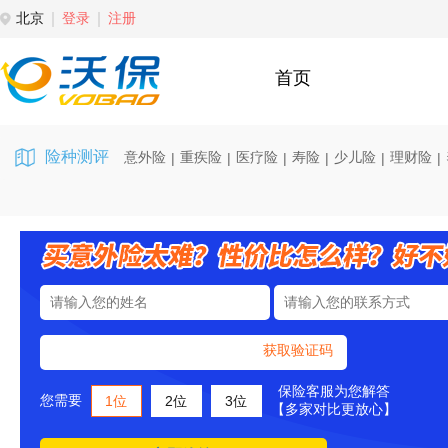
北京
登录
注册
首页
险种测评
意外险
重疾险
医疗险
寿险
少儿险
理财险
|
|
|
|
|
|
获取验证码
保险客服为您解答
您需要
1位
2位
3位
【多家对比更放心】