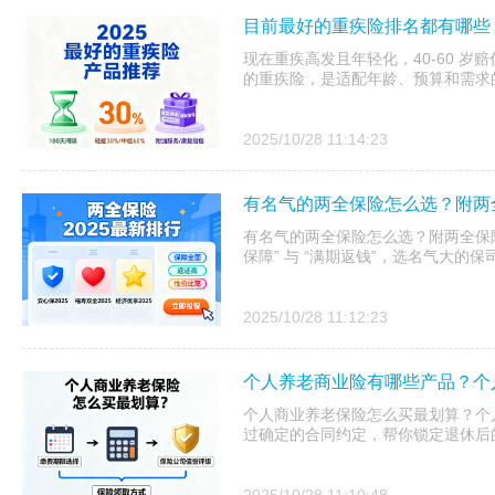
10.个人法律责任:有
11.紧急医疗
目前最好的重疾险排名都有哪些？
13.高风险运动保障（可
现在重疾高发且年轻化，40-60 岁赔
选）:有
的重疾险，是适配年龄、预算和需求
2025/10/28 11:14:23
有名气的两全保险怎么选？附两全
有名气的两全保险怎么选？附两全保险
保障” 与 “满期返钱”，选名气大的
2025/10/28 11:12:23
个人养老商业险有哪些产品？个
个人商业养老保险怎么买最划算？个
过确定的合同约定，帮你锁定退休后