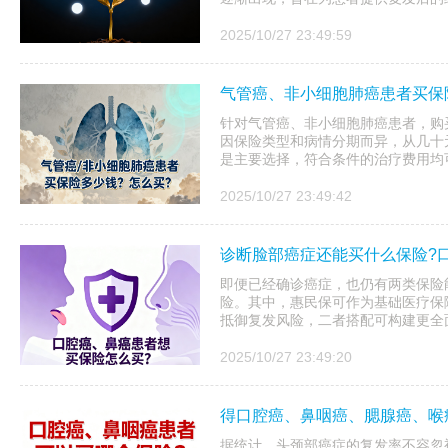
2025/10/27 23:49:59
气管癌、非小细胞肺癌患者买保
针对气管癌、非小细胞肺癌患者，购
因保险类型和病情分期而异，从几十
是主要选择，符合条件的治疗费用均可
2025/10/27 23:49:42
诊断脸部癌症还能买什么保险?
即便已经确诊癌症，也仍有两类保险
险。其中，惠民保可作为基础医疗保
抵御复发风险，二者搭配可构建更全
2025/10/27 23:49:20
得口腔癌、鼻咽癌、腮腺癌、喉
据统计，头颈部癌症的复发率不容忽