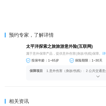
预约专家，了解详情
太平洋探索之旅旅游意外险(互联网)
属于意外保障产品，提供意外伤害(身故/伤残)保障。
详
投保年龄：1~65岁
保险期限：1~30天
保障项目
1.意外伤害（身故/伤残）:
2.公共交通意
有
4.意外医疗及急性病医疗:
5.意外伤害住
有
7.旅行行李物品损失:有
8.旅行证件重
相关资讯