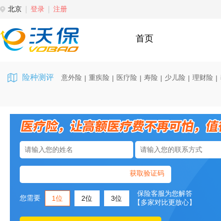
北京
登录
注册
首页
险种测评
意外险
重疾险
医疗险
寿险
少儿险
理财险
|
|
|
|
|
|
获取验证码
保险客服为您解答
您需要
1位
2位
3位
【多家对比更放心】