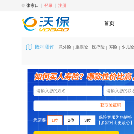
张家口
登录
注册
首页
险种测评
意外险
重疾险
医疗险
寿险
少儿险
|
|
|
|
获取验证码
保险客服为您解答
您需要
1位
2位
3位
【多家对比更放心