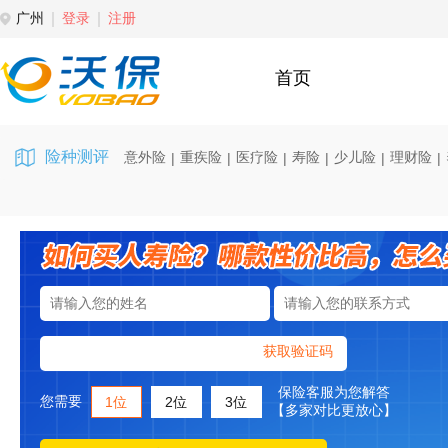
广州
登录
注册
首页
险种测评
意外险
重疾险
医疗险
寿险
少儿险
理财险
|
|
|
|
|
|
获取验证码
保险客服为您解答
您需要
1位
2位
3位
【多家对比更放心】