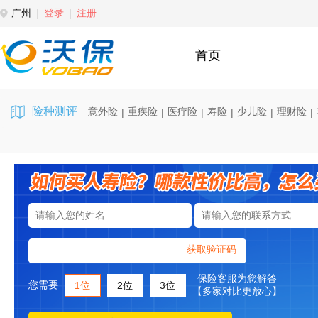
广州
登录
注册
首页
险种测评
意外险
重疾险
医疗险
寿险
少儿险
理财险
|
|
|
|
|
|
获取验证码
保险客服为您解答
您需要
1位
2位
3位
【多家对比更放心】