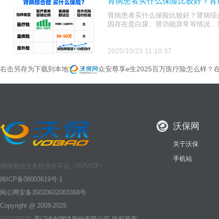
肾病患者买什么保险比较好？肾
肾病患者买什么保险比较好？肾病综
因存在蛋白尿、肾功能异常等情况，
2025/10/23 11:10:37
右击另存为下载到本地
众安尊享e生2025百万医疗险怎么样？
沃保网
关于沃保
手机站
增值电信业务经营许可证（ISP/ICP）
闽ICP备08003619号-1
闽公网安备35020602003368号
Copyright @ 2008-2025
沃保保险网
厦门诚创网络股份有限公司 版权所有