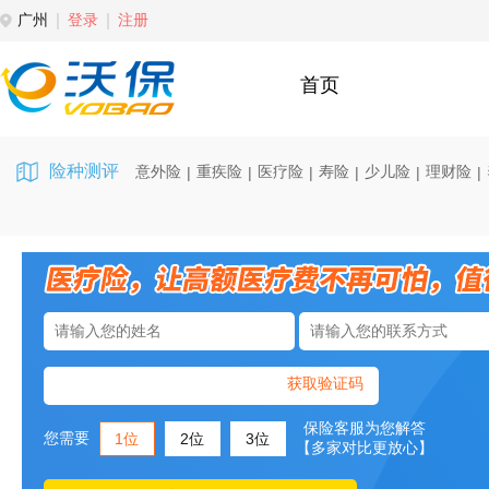
广州
登录
注册
首页
险种测评
意外险
重疾险
医疗险
寿险
少儿险
理财险
|
|
|
|
|
|
获取验证码
保险客服为您解答
您需要
1位
2位
3位
【多家对比更放心】