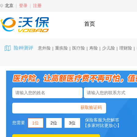
北京
登录
注册
首页
险种测评
意外险
重疾险
医疗险
寿险
少儿险
理财险
|
|
|
|
|
|
获取验证码
保险客服为您解答
您需要
1位
2位
3位
【多家对比更放心】