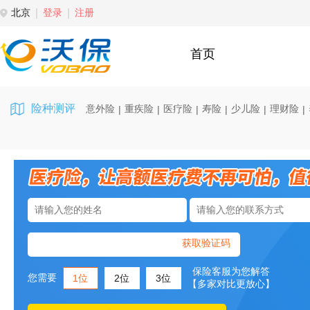
北京
登录
注册
首页
险种测评
意外险
重疾险
医疗险
寿险
少儿险
理财险
|
|
|
|
|
|
获取验证码
保险客服为您解答
您需要
1位
2位
3位
【多家对比更放心】