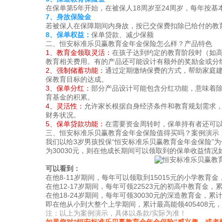
在保单第5年开始，在被保人18周岁至24周岁，每年按基
7、身故保险金
若被保人在保障期间内身故，按已交保费扣除已给付的教
8、保单权益：
保单贷款、减少保额
二、恒安标准乐贝赢教育金年金保险怎么样？产品特色
1、教育金领取灵活：
在孩子达到约定的教育阶段时（如
教育相关费用。有的产品还可能设计有额外的奖励金或分
2、强制储蓄功能：
通过定期缴纳保费的方式，帮助家庭
保教育目标的达成。
3、保单分红：
部分产品设计可能包含分红功能，意味着
育基金的积累。
4、灵活性：
允许家长根据自身经济条件和教育规划需求
财务状况。
5、保单贷款功能：
在需要资金周转时，保单持有者还可
三、恒安标准乐贝赢教育金年金保险值得买吗？案例演示
我们以给3岁男孩投保“恒安标准乐贝赢教育金年金保险”为
为30030元，则在他成长期间可以领取到的保单收益情况
可以看到：
在他8-11岁期间，每年可以领取到15015元的小学教育金，
在他12-17岁期间，每年可领22523元的初高中教育金，累计
在他18-24岁期间，每年可领30030元的深造教育金，累计最
即在他从小到大整个上学期间，累计最高能领405408元，
注：以上为案例演示，具体以条款/实际为准！