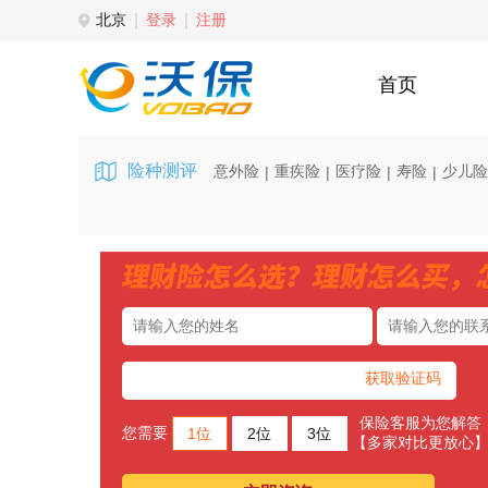
北京
登录
注册
首页
险种测评
意外险
重疾险
医疗险
寿险
少儿险
|
|
|
|
获取验证码
保险客服为您解答
您需要
1位
2位
3位
【多家对比更放心