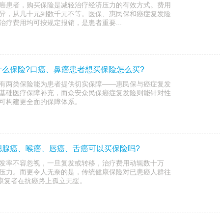
癌患者，购买保险是减轻治疗经济压力的有效方式。费用
异，从几十元到数千元不等。医保、惠民保和癌症复发险
疗费用均可按规定报销，是患者重要...
么保险?口癌、鼻癌患者想买保险怎么买?
有两类保险能为患者提供切实保障——惠民保与癌症复发
基础医疗保障补充，而众安众民保癌症复发险则能针对性
可构建更全面的保障体系。
腮腺癌、喉癌、唇癌、舌癌可以买保险吗?
发率不容忽视，一旦复发或转移，治疗费用动辄数十万
压力。而更令人无奈的是，传统健康保险对已患癌人群往
量康复者在抗癌路上孤立无援。