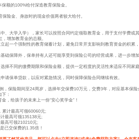
本保额的100%给付深造教育保险金。
育保险金、身故时的现金价值两者较大给付。
高中、大学入学），家长可以按照合同约定领取教育金，用于支付学费或
红，增加教育金的总额。
建立起一个强制性的教育储蓄计划，避免日常开支影响到教育资金的积累
除基础保障外，保单持有人还可能享受到保险公司的经营成果，进一步增
，选择不同的缴费期限和保险金额，提供一定程度的灵活性来适应不同家
以申请保单贷款，以应对紧急情况，同时保障保险合同继续有效。
例，保险期间至24周岁，选择年交保费10万元，交费3年，对应基本保险
如下：
累计最高可领60060元;
最高可领135138元;
高可领210210元;
是已交保费的1.35倍！