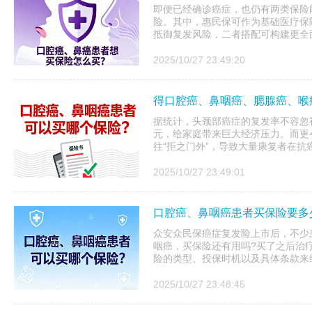
即便已经确诊癌症，也仍有两类保险
险。其中，惠民保可作为基础医疗保
抵御复发风险，二者搭配可构建更全
2025/10/27 23:49:20
得口腔癌、鼻咽癌、腮腺癌、喉
据统计，头颈部癌症的复发率不容忽
元，给家庭带来巨大经济压力。而更
往“拒之门外”，导致大量康复者在抗
2025/10/27 23:49:01
口腔癌、鼻咽癌患者买保险要多少
众安众民保癌症复发险上市后，不少
咽癌，买保险还有用吗?买了之后治
险的类型、投保时机以及具体条款来
2025/10/27 23:48:45