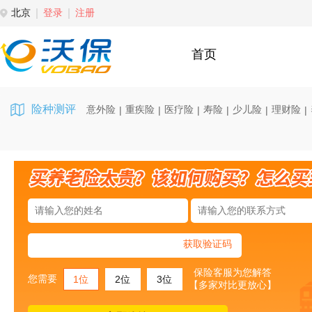
北京
登录
注册
首页
险种测评
意外险
重疾险
医疗险
寿险
少儿险
理财险
|
|
|
|
|
|
获取验证码
保险客服为您解答
您需要
1位
2位
3位
【多家对比更放心】