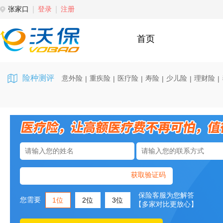
张家口
登录
注册
首页
险种测评
意外险
重疾险
医疗险
寿险
少儿险
理财险
|
|
|
|
|
|
获取验证码
保险客服为您解答
您需要
1位
2位
3位
【多家对比更放心】