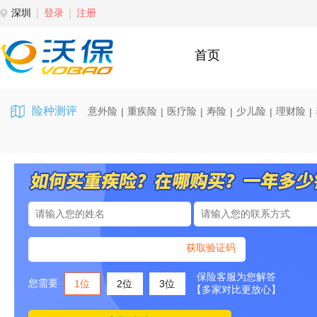
深圳
登录
注册
首页
险种测评
意外险
重疾险
医疗险
寿险
少儿险
理财险
|
|
|
|
|
|
获取验证码
保险客服为您解答
您需要
1位
2位
3位
【多家对比更放心】