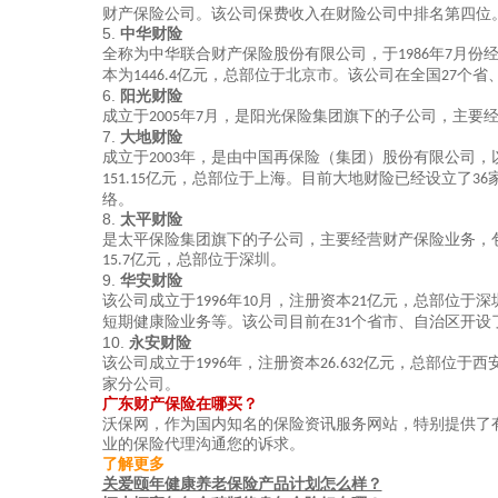
财产保险公司。该公司保费收入在财险公司中排名第四位
5.
中华财险
全称为中华联合财产保险股份有限公司，于
年
月份
1986
7
本为
亿元，总部位于北京市。该公司在全国
个省
1446.4
27
6.
阳光财险
成立于
年
月，是阳光保险集团旗下的子公司，主要
2005
7
7.
大地财险
成立于
年，是由中国再保险（集团）股份有限公司，
2003
亿元，总部位于上海。目前大地财险已经设立了
151.15
36
络。
8.
太平财险
是太平保险集团旗下的子公司，主要经营财产保险业务，
亿元，总部位于深圳。
15.7
9.
华安财险
该公司成立于
年
月，注册资本
亿元，总部位于深
1996
10
21
短期健康险业务等。该公司目前在
个省市、自治区开设
31
10.
永安财险
该公司成立于
年，注册资本
亿元，总部位于西
1996
26.632
家分公司。
广东财产保险
在哪买？
沃保网，作为国内知名的保险资讯服务网站
，特别提供了
业的保险代理沟通您的诉求。
了解更多
关爱颐年健康养老保险产品计划怎么样？