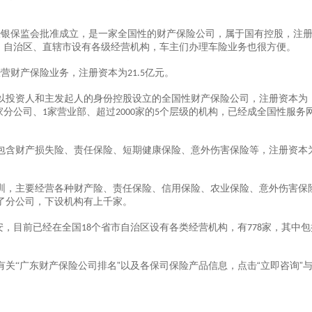
。
经银保监会批准成立，是一家全国性的财产保险公司，属于国有控股，注
、自治区、直辖市设有各级经营机构，车主们办理车险业务也很方便。
经营财产保险业务，注册资本为
亿元。
21.5
以投资人和主发起人的身份控股设立的全国性财产保险公司，注册资本为
家分公司、
家营业部、超过
家的
个层级的机构，已经成全国性服务
1
2000
5
包含财产损失险、责任保险、短期健康保险、意外伤害保险等，注册资本
圳，主要经营各种财产险、责任保险、信用保险、农业保险、意外伤害保
了分公司，下设机构有上千家。
安，目前已经在全国
个省市自治区设有各类经营机构，有
家，其中包
18
778
广东财产保险公司排名
”以及各保司保险产品信息，点击“立即咨询”
有关
“