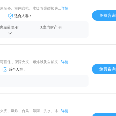
装修、室内盗抢、水暖管爆裂损失...
详情
免费咨询
适合人群：
.房屋装修:有
3.室内财产:有
.水暖管爆裂损失:有
6.居家责任:有
投保，保障火灾、爆炸以及自然灾...
详情
免费咨询
适合人群：
灾、爆炸、台风、暴雨、洪水、冰...
详情