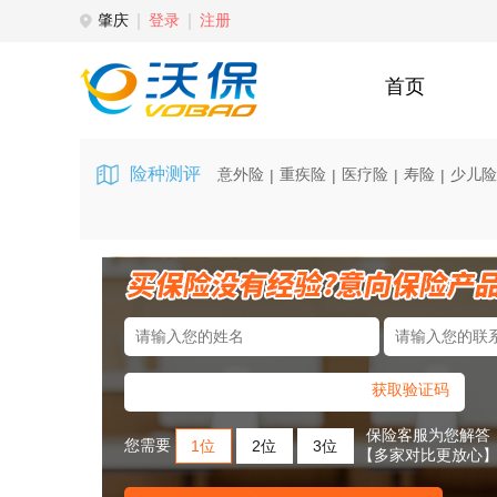
肇庆
登录
注册
首页
险种测评
意外险
重疾险
医疗险
寿险
少儿险
|
|
|
|
获取验证码
保险客服为您解答
您需要
1位
2位
3位
【多家对比更放心