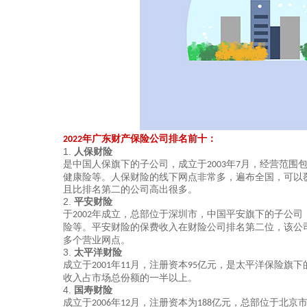
广东财产保险公司排名前十
：
年
2022
1.
人保财险
是中国人保旗下的子公司，成立于
年
月，经营范围
2003
7
健康险等。人保财险的线下网点非常多，遍布全国，可以
且比排名第二的公司高出很多。
2.
平安财险
于
年成立，总部位于深圳市，中国平安旗下的子公司
2002
险等。平安财险的保费收入在财险公司排名第二位，该公
多个营业网点。
3.
太平洋财险
成立于
年
月，注册资本
亿元，是太平洋保险旗下
2001
11
95
收入占市场总份额的一半以上。
4.
国寿财险
成立于
年
月，注册资本为
亿元，总部位于北京
2006
12
188