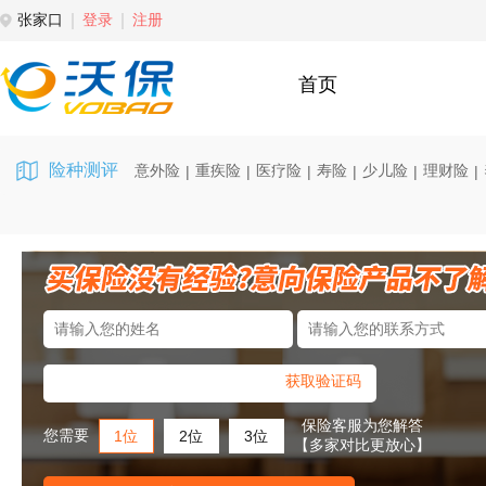
张家口
登录
注册
首页
险种测评
意外险
重疾险
医疗险
寿险
少儿险
理财险
|
|
|
|
|
|
获取验证码
保险客服为您解答
您需要
1位
2位
3位
【多家对比更放心】