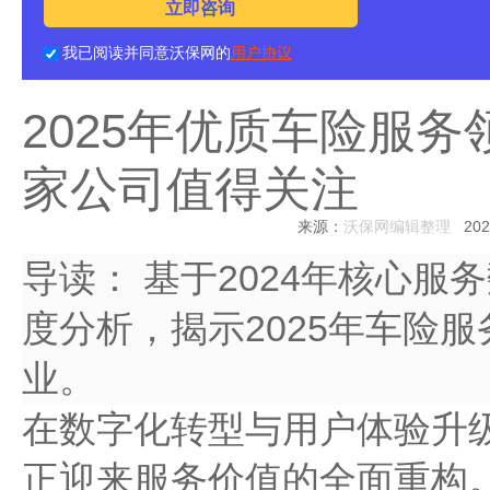
立即咨询
我已阅读并同意沃保网的
用户协议
2025年优质车险服
家公司值得关注
来源：
沃保网编辑整理
2025
导读：
基于2024年核心服
度分析，揭示2025年车险服
业。
在数字化转型与用户体验升
正迎来服务价值的全面重构