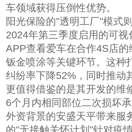
车领域获得压倒性优势。
阳光保险的"透明工厂"模式
2024年第三季度启用的可
APP查看爱车在合作4S店
钣金喷涂等关键环节。这种
纠纷率下降52%，同时推动
更值得借鉴的是其开发的维
6个月内相同部位二次损坏
外资背景的安盛天平带来服
的"无接触关怀计划"针对疫