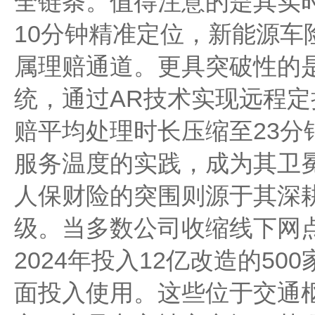
全链条。值得注意的是其实时
10分钟精准定位，新能源车
属理赔通道。更具突破性的是
统，通过AR技术实现远程
赔平均处理时长压缩至23分
服务温度的实践，成为其卫
人保财险的突围则源于其深
级。当多数公司收缩线下网
2024年投入12亿改造的500
面投入使用。这些位于交通