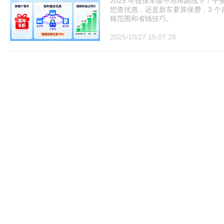
2025 年投保车险不用再跑线下！
想查优惠，还是新车要算保费，3 
格范围和省钱技巧。
2025/10/27 15:07:28