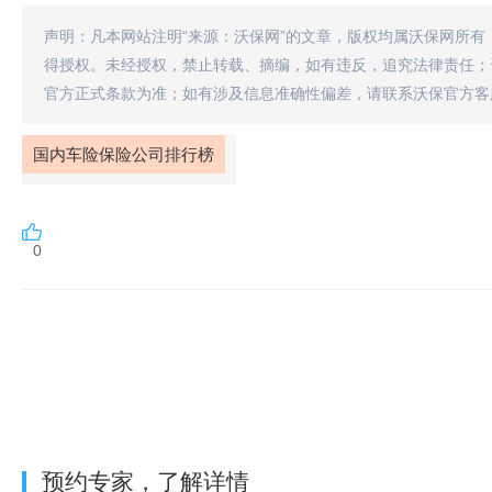
声明：凡本网站注明“来源：沃保网”的文章，版权均属沃保网所有
得授权。未经授权，禁止转载、摘编，如有违反，追究法律责任；
官方正式条款为准；如有涉及信息准确性偏差，请联系沃保官方客
国内车险保险公司排行榜
0
预约专家，了解详情