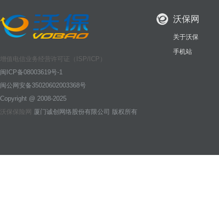
沃保网
关于沃保
手机站
增值电信业务经营许可证（ISP/ICP）
闽ICP备08003619号-1
闽公网安备35020602003368号
Copyright @ 2008-2025
沃保保险网
厦门诚创网络股份有限公司 版权所有