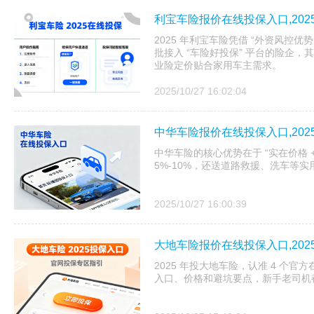
利宝车险报价在线投保入口,20
2025 年利宝车险凭借 “外资风控优势
批接入 “车险好投保” 平台的险企
业险定价贴合家用车主需求。
2025/10/27 16:02:04
中华车险报价在线投保入口,20
中华车险的核心优势在于 “实在价格 
5%-10%，还送道路救援、洗车等
2025/10/27 16:00:39
大地车险报价在线投保入口,20
2025 年投大地车险，认准 4 个官
入口、价格和避坑要点，新手老司机