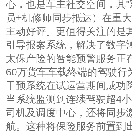
心，也是车主社交空间，其"
员+机修师同步抵达）在重大
主动好评。更值得关注的是
引导报案系统，解决了数字
太保产险的智能预警服务正
60万货车车载终端的驾驶行
干预系统在试运营期间成功降
当系统监测到连续驾驶超4
司机及调度中心，还将同步
航。这种将保险服务前置到