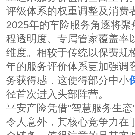
评级体系的权重调整及消费
2025年的车险服务角逐将
程透明度、专属管家覆盖率
维度。相较于传统以保费规模
年的服务评价体系更加强调
务获得感，这使得部分中小
径首次进入头部阵营。
平安产险凭借"智慧服务生态
令人意外，其核心竞争力在