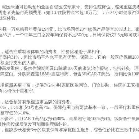
务。就医绿通可协助预约全国百强医院专家号、安排住院床位，缩短重症患
者先垫付高额费用（如ICU住院押金常超10万元）；7×24小时健康咨
就医体验。
选择一万免赔额
年费仅
194
元，比市场同类
20年续保产品便宜30%以上。
中年
三口之家年均保费不足
500
至85折，一个
元，日均保费仅
2.5元即可获
出，适合注重就医体验的消费者，性价比稍逊于星相守。
相守高约31%，但比市场平均水平仍有优势。保障上，它的一般医疗保额200
高额医疗支出的人群。
9种高发重疾，提供住院期间及出院后180天的康复治疗报销，包括针灸、理
188种
保障空白。外购药覆盖
癌症特药，包含
3种CAR-T药品，报销比例10
。增值服务更丰富，提供7×24小时家庭医生问诊、门诊协助、住院护工安
价比稍低于星相守。
者，适合预算有限但追求品牌的消费者。
高40%，比长相安3号也高7%。保障范围与前两款基本一致，一般医疗和重
守低5%-10%。
20多种，且CAR-T药品仅报销80%，而星相守能100%报销。续保条件虽
分慢性病投保后复发可能面临理赔纠纷。
付，但缺少长相安3号的康复保障和家庭医生服务，综合性价比在三款中排