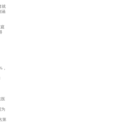
者就
询涵
家庭
得
0%，
排
疾医
同为
名第