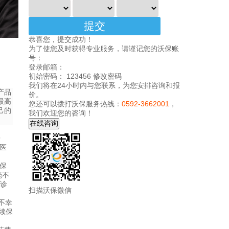
恭喜您，提交成功！
为了使您及时获得专业服务，请谨记您的沃保账
号：
登录邮箱：
初始密码： 123456
修改密码
我们将在24小时内与您联系，为您安排咨询和报
产品
价。
最高
您还可以拨打沃保服务热线：
0592-3662001
，
己的
我们欢迎您的咨询！
房
医
保
毫不
急诊
扫描沃保微信
不幸
续保