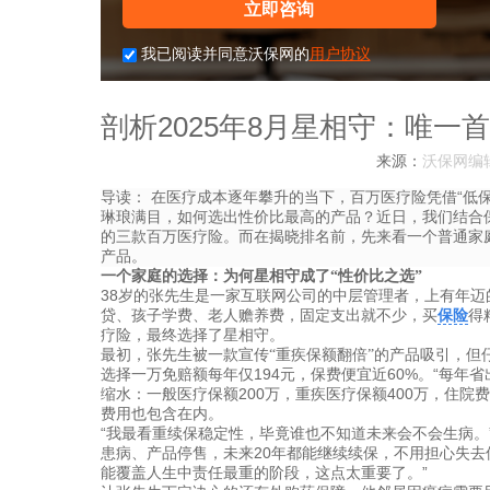
立即咨询
我已阅读并同意沃保网的
用户协议
剖析2025年8月星相守：唯
来源：
沃保网编
导读：
在医疗成本逐年攀升的当下，百万医疗险凭借“低
琳琅满目，如何选出性价比最高的产品？近日，我们结合
的三款百万医疗险。而在揭晓排名前，先来看一个普通家
产品。
一个家庭的选择：为何星相守成了
“性价比之选”
38岁的张先生是一家互联网公司的中层管理者，上有年迈
贷、孩子学费、老人赡养费，固定支出就不少，买
保险
得
疗险，最终选择了星相守。
最初，张先生被一款宣传
“重疾保额翻倍”的产品吸引，但
选择一万免赔额
每年仅
194
元，保费便宜近
60
%。“每年
缩水：一般医疗保额200万，重疾医疗保额
400
万，住院费
费用也包含在内。
“我最看重续保稳定性，毕竟谁也不知道未来会不会生病。
患病、产品停售，未来20年都能继续续保，不用担心失去
能覆盖人生中责任最重的阶段，这点太重要了。”