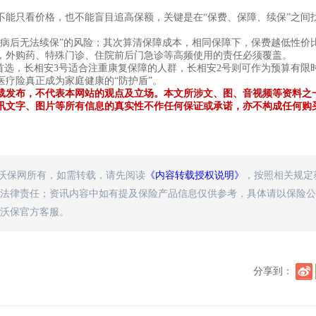
不能只看价格，也不能盲目追高保额，关键是在
“保费、保障、续保”之间
生病后无法续保”的风险；其次算清保障成本，相同保障下，保费越低性价
，外购药、特殊门诊、住院前后门急诊等高频使用的责任必须覆盖。
首选，长相安3号适合注重康复保障的人群，长相安2号则可作为预算有限
疗险真正成为家庭健康的“防护盾”。
载发布，不代表本网站的观点及立场。本文所涉文、图、音视频等资料之
讯文字、图片等所有信息的真实性不作任何保证或承诺，亦不构成任何购
属沃保网所有，如需转载，请先阅读
《内容转载授权说明》
，按照相关规定
法律责任；资讯内容中如有提及保险产品信息仅供参考，具体请以保险公
沃保官方客服。
分享到：