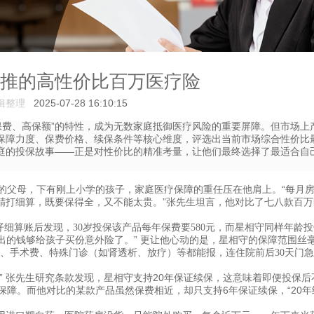
一首推的高性价比百万医疗险
辑整理
2025-07-28 16:10:15
保费、高保额”的特性，成为无数家庭抵御医疗风险的重要屏障。但市场上
保障力度、保费价格、续保条件等核心维度，评选出当前市场综合性价比
庭的投保故事——正是对性价比的精准考量，让他们最终选择了最适合自
的父母，下有刚上小学的孩子，家庭医疗保障的重任压在他肩上。“每月
精打细算，既要保得全，又不能太贵。”张先生坦言，他对比了七八款百万
仔细算账后发现，30岁投保该产品每年保费要580元，而星相守同样年龄投
省出的钱够给孩子买份意外险了。” 更让他心动的是，星相守的保障范围丝
、手术费、特殊门诊（如肾透析、放疗）等都能报，连住院前后
30天门
” 张先生研究条款发现，星相守支持20年保证续保，这意味着即便投保后
保障。而他对比的某款产品虽然保费相近，却只支持6年保证续保，“20年