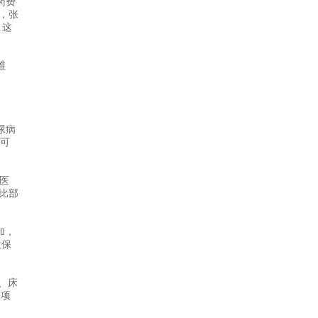
药费
，张
，这
维
尿病
可
医
比部
加，
投保
、床
疗项