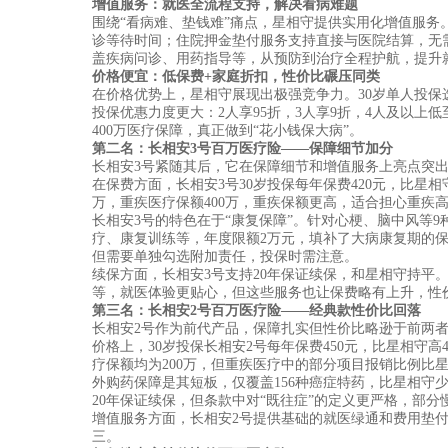
增值服务：就医全流程支持，解决看病难题
围绕
“看病难、垫钱难”痛点，星相守提供实用化增值服
诊等待时间；住院押金垫付服务支持直接与医院结算，无需患
盖疾病问诊、用药指导等，从预防到治疗全程护航，提升
价格便宜：低保费
+家庭折扣，性价比碾压同类
在价格优势上，星相守展现出极强竞争力。
30岁单人投保
投保优惠力度更大：2人享95折，3人享9折，4人及以上低
400万医疗保障，真正做到“花小钱保大病”。
第二名：长相安
3号百万医疗险——保障细节加分
长相安
3号紧随其后，它在保障细节和增值服务上亮点突
在保费方面，长相安
3号30岁投保每年保费420元，比星
万，重疾医疗保额400万，重疾保额更高，适合担心重疾
长相安
3号的特色在于“康复保障”。针对心梗、脑中风等
疗、康复训练等，年度限额2万元，填补了大病康复期的
但需要单独勾选附加责任，投保时需注意。
续保方面，长相安
3号支持20年保证续保，和星相守持平
等，就医体验更贴心，但这些服务也让保费略有上升，性
第三名：长相安
2号百万医疗险——经典款性价比回落
长相安
2号作为前代产品，保障扎实但性价比略逊于前两
价格上，
30岁投保长相安2号每年保费450元，比星相守
疗保额均为200万，但重疾医疗中的部分项目报销比例比星相
外购药保障是其短板，仅覆盖
156种癌症特药，比星相守少
20年保证续保，但条款中对“既往症”的定义更严格，部
增值服务方面，长相安
2号提供基础的就医绿通和费用垫
三。