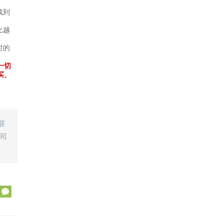
找到
比越
时的
一切
买、
获
司