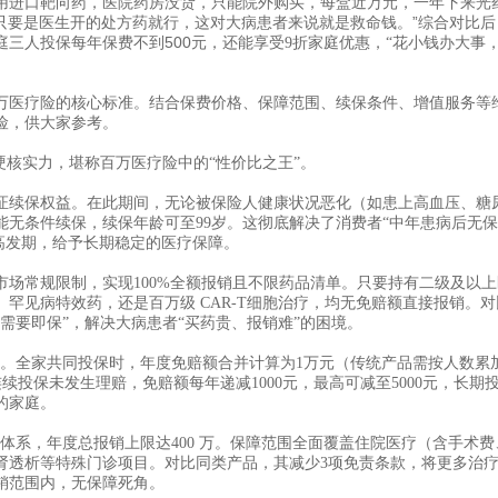
用进口靶向药，医院药房没货，只能院外购买，每盒近万元，一年下来光
，只要是医生开的处方药就行，这对大病患者来说就是救命钱。”综合对比后
庭三人投保每年保费不到
500
元，还能享受
9折家庭优惠，“花小钱办大事
万医疗险的核心标准。结合保费价格、保障范围、续保条件、增值服务等
险，供大家参考。
硬核实力，堪称百万医疗险中的“性价比之王”。
保证续保权益。在此期间，无论被保险人健康状况恶化（如患上高血压、糖
无条件续保，续保年龄可至99岁。这彻底解决了消费者“中年患病后无保
病高发期，给予长期稳定的医疗保障。
破市场常规限制，实现100%全额报销且不限药品清单。只要持有二级及以上
罕见病特效药，还是百万级 CAR-T细胞治疗，均无免赔额直接报销。对
需要即保”，解决大病患者“买药贵、报销难”的困境。
惠。全家共同投保时，年度免赔额合并计算为1万元（传统产品需按人数累
连续投保未发生理赔，免赔额每年递减1000元，最高可减至5000元，长期
的家庭。
额保障体系，年度总报销上限达400 万。保障范围全面覆盖住院医疗（含手术费
肾透析等特殊门诊项目。对比同类产品，其减少3项免责条款，将更多治
销范围内，无保障死角。