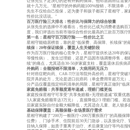
让张先生下定决心的还有外购药保障。他邻居因癌症需要
就十几万元
。
“星相守的外购药能100%报销，不限清单
先生不仅给自己投保，还为妻子和孩子都买了星相守，家
性价比没话说。”
百万医疗险三大排名：性价比与保障力的综合较量
从张先生的选择中不难看出，性价比已成为消费者选购百
度，我们评选出当前市场综合性价比最高的三款百万医疗
第一名：星相守百万医疗险
——性价比之王
星相守能稳居榜首，靠的是
“低保费、高保障、长续保”的
续保：
20年保证续保，覆盖人生关键阶段
作为百万医疗险的核心竞争力，星相守提供长达
20年的
等慢性病）、发生过理赔，还是产品因市场调整停售，都能
续”的痛点，尤其适合30-50岁家庭支柱，覆盖退休后疾
外购药：全额报销不限清单，大病用药无压力
针对癌症靶向药、
CAR-T疗法等院外高价药，星相守突
院开具的处方，无论是进口抗癌药（单盒费用常超万元）、
分产品仅覆盖指定特药清单的局限，星相守真正做到“临床
家庭免赔额：共享额度逐年递减，理赔门槛更低
家庭投保星相守可享受
“共享免赔额+无理赔递减”双重优
3人家庭免赔额常达3万元），直接降低2/3 理赔门槛。若
后家庭实际自付金额大幅降低，尤其适合儿童、老人较多
基础保障覆盖：高额保额
+全场景医疗需求
星相守构建了
“200万一般医疗+200万重疾医疗”的高
位费）、门诊手术、住院前后30天门急诊，以及放化疗、
目纳入保障，如质子重离子治疗、术后康复治疗等均在报