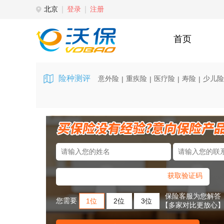
北京
登录
注册
首页
险种测评
意外险
重疾险
医疗险
寿险
少儿险
|
|
|
|
获取验证码
保险客服为您解答
您需要
1位
2位
3位
【多家对比更放心