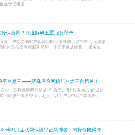
企业责任担当。
慧择保险网？深度解码五重服务壁垒
服务，成功协助客户化解因医保卡外借引发的39万元理赔
理赔”体系与全流程服务优势，体现平台从销售向“服务生
保险平台是它——慧择保险网稳居八大平台榜首！
评选中，慧择保险网凭借从“产品货架”到“服务生态”的成功
式闭环服务体系登顶，定义了以用户为中心的新标杆。
025年9月互联网保险平台新排名：慧择保险网夺