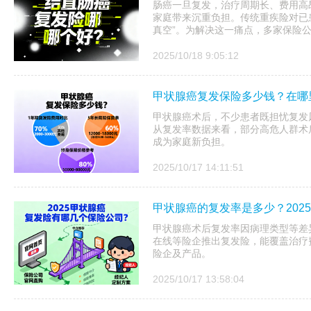
肠癌一旦复发，治疗周期长、费用高
家庭带来沉重负担。传统重疾险对已
真空”。为解决这一痛点，多家保险公司
2025/10/18 9:05:12
甲状腺癌复发保险多少钱？在哪
甲状腺癌术后，不少患者既担忧复发
从复发率数据来看，部分高危人群术后 
成为家庭新负担。
2025/10/17 14:11:51
甲状腺癌的复发率是多少？202
甲状腺癌术后复发率因病理类型等差异明
在线等险企推出复发险，能覆盖治疗
险企及产品。
2025/10/17 13:58:04