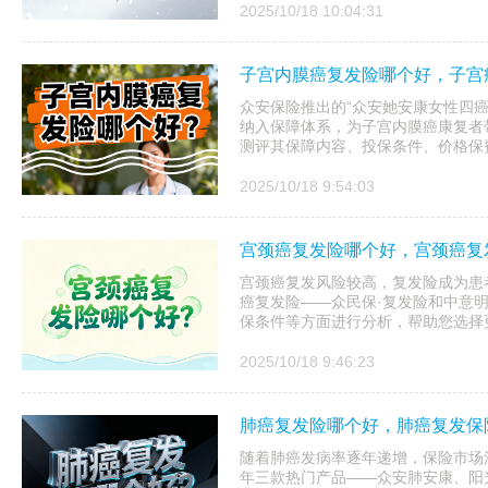
2025/10/18 10:04:31
子宫内膜癌复发险哪个好，子宫
众安保险推出的“众安她安康女性四
纳入保障体系，为子宫内膜癌康复者
测评其保障内容、投保条件、价格保
2025/10/18 9:54:03
宫颈癌复发险哪个好，宫颈癌复
宫颈癌复发风险较高，复发险成为患
癌复发险——众民保·复发险和中意
保条件等方面进行分析，帮助您选择
2025/10/18 9:46:23
肺癌复发险哪个好，肺癌复发保
随着肺癌发病率逐年递增，保险市场涌
年三款热门产品——众安肺安康、阳