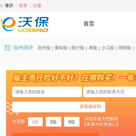
肇庆
登录
注册
首页
险种测评
意外险
重疾险
医疗险
寿险
少儿险
理财险
|
|
|
|
|
|
获取验证码
保险客服为您解答
您需要
1位
2位
3位
【多家对比更放心】