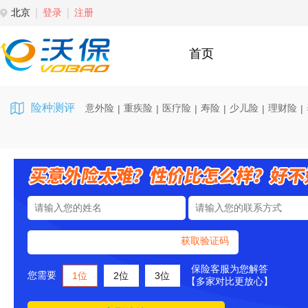
北京
登录
注册
首页
险种测评
意外险
重疾险
医疗险
寿险
少儿险
理财险
|
|
|
|
|
|
获取验证码
保险客服为您解答
您需要
1位
2位
3位
【多家对比更放心】