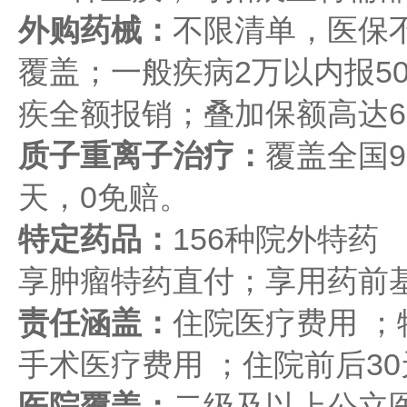
外购药械：
不限清单，医保
覆盖；一般疾病2万以内报50
疾全额报销；叠加保额高达6
质子重离子治疗：
覆盖全国9
天，0免赔。
特定药品：
156种院外特药 
享肿瘤特药直付；享用药前
责任涵盖：
住院医疗费用 ；
手术医疗费用 ；住院前后3
医院覆盖：
二级及以上公立医