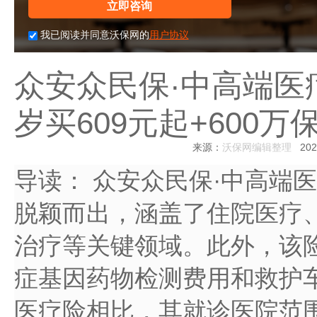
立即咨询
我已阅读并同意沃保网的
用户协议
众安众民保·中高端医
岁买609元起+600万
来源：
沃保网编辑整理
2025
导读：
众安众民保·中高端
脱颖而出，涵盖了住院医疗
治疗等关键领域。此外，该
症基因药物检测费用和救护
医疗险相比，其就诊医院范