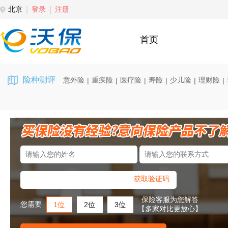
北京
登录
注册
首页
险种测评
意外险
重疾险
医疗险
寿险
少儿险
理财险
|
|
|
|
|
|
获取验证码
保险客服为您解答
您需要
1位
2位
3位
【多家对比更放心】