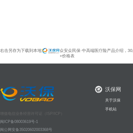
右击另存为下载到本地
众安众民保·中高端医疗险产品介绍，30岁
+价格表
沃保网
关于沃保
手机站
增值电信业务经营许可证（ISP/ICP）
闽ICP备08003619号-1
闽公网安备35020602003368号