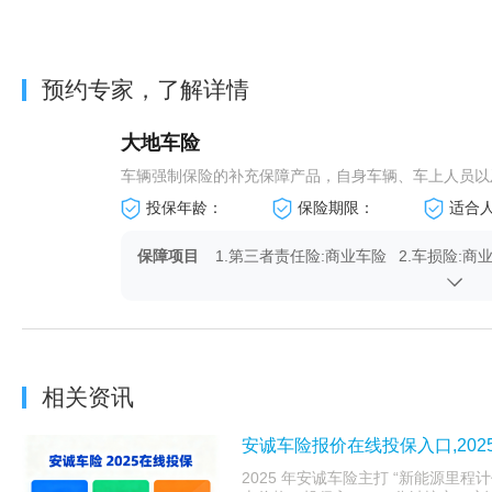
预约专家，了解详情
大地车险
车辆强制保险的补充保障产品，自身车辆、车上人员以及
投保年龄：
保险期限：
适合
保障项目
1.第三者责任险:商业车险
2.车损险:商
基本险
4.新增加设备损失险:商业
5.车身划痕损
车险附加险
险附加险
7.车上货物责任险:商业车
8.精神损害抚
相关资讯
险附加险
商业车险附加
安诚车险报价在线投保入口,20
10.绝对免赔率特约险:商业
2025 年安诚车险主打 “新能源里程
车险附加险