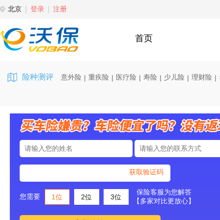
北京
登录
注册
首页
险种测评
意外险
重疾险
医疗险
寿险
少儿险
理财险
|
|
|
|
|
|
获取验证码
保险客服为您解答
您需要
1位
2位
3位
【多家对比更放心】