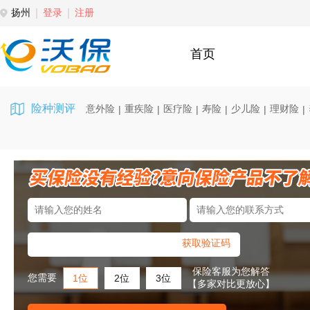
扬州
登录
注册
首页
险种测评
意外险
重疾险
医疗险
寿险
少儿险
理财险
|
|
|
|
|
|
获取验证码
保险客服为您解答
您需要
1位
2位
3位
【多家对比更放心】