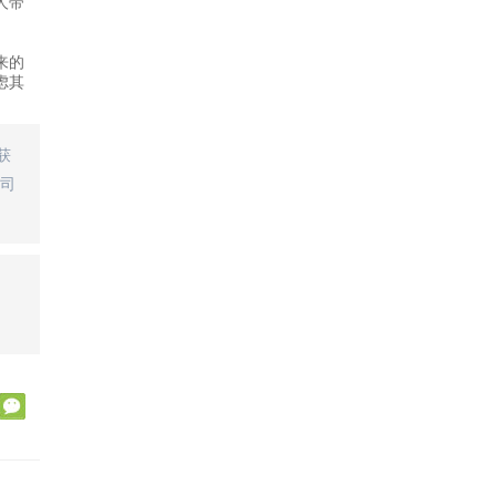
人带
来的
虑其
获
司