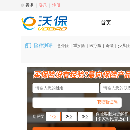
香港
登录
注册
首页
险种测评
意外险
重疾险
医疗险
寿险
少儿险
|
|
|
|
获取验证码
保险客服为您解答
您需要
1位
2位
3位
【多家对比更放心