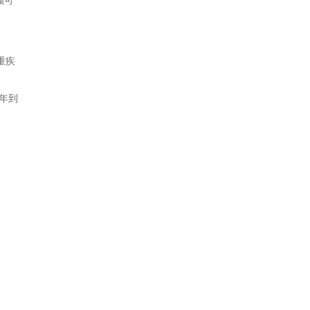
额可
重疾
年到