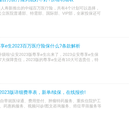
太平人寿新推出的中端百万医疗险，共有4个计划可以选择，
公立医院普通部、特需部、国际部、VIP部，全家投保还可
尊享e生2023百万医疗险保什么?条款解析
级啦!众安2023版尊享e生出来了，2023众安尊享e生保
大保障责任，2023版的尊享e生还有10大可选责任，特
023版详细费率表，新单/续保，在线报价!
级版自带就医绿通、费用垫付、肿瘤特药服务、重疾住院护工
、药惠购服务、视频问诊/图文咨询服务、癌症早筛服务等