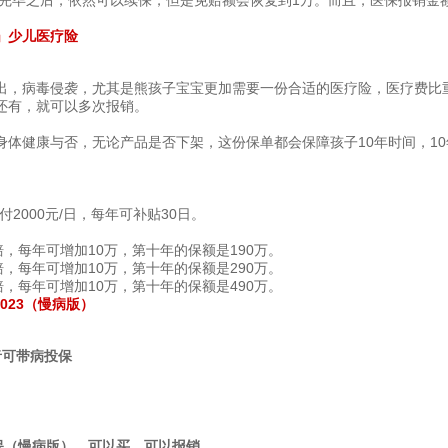
偿完毕之后，依然可以续保，但是免赔额会恢复到1万。而且，医保报销金
0」少儿医疗险
出，病毒侵袭，尤其是熊孩子宝宝更加需要一份合适的医疗险，医疗费比
还有，就可以多次报销。
体健康与否，无论产品是否下架，这份保单都会保障孩子10年时间，10
付2000元/日，每年可补贴30日。
，每年可增加10万，第十年的保额是190万。
，每年可增加10万，第十年的保额是290万。
，每年可增加10万，第十年的保额是490万。
023（慢病版）
）
者可带病投保
保（慢病版），可以买，可以报销。