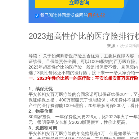
立即咨询
我已阅读并同意沃保网的
用户协议
2023超高性价比的医疗险排行
来源：
沃保网编
导读：
关于如何判断医疗险是否优秀，主要从保障内容、
证续保、且保险责任全面、可以100%报销的百万医疗险
2023年超高性价比的医疗险一般是指保费不贵、且保障内
选了3款性价比还不错的医疗险，接下来一一给大家介绍
一、2023年性价比第一的医疗险：平安长相安百万医疗险
1、续保无忧
平安长相安百万医疗险的合同承诺可以保证续保20年，至
保证续保是指，400万都赔完了也能续保，将来身体不健
产生的医疗费都能100%理赔，20年最多可保800万，看
2、物美价廉
30周岁投保，一年保费也只要226元，比2022年火了一
元，很明显平安长相安2023版更便宜，性价比更高。
3、免赔额可调
平安长相安百万医疗险的年免赔额是1万，但是如果第二年