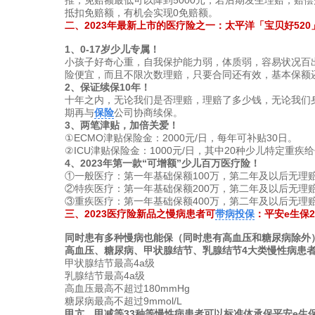
推，免赔额最低可以降到5000元，若后期发生理赔，赔
抵扣免赔额，有机会实现0免赔额。
二、2023年最新上市的医疗险之一：太平洋「宝贝好52
1、0-17岁少儿专属！
小孩子好奇心重，自我保护能力弱，体质弱，容易状况百
险便宜，而且不限次数理赔，只要合同还有效，基本保额
2、保证续保10年！
十年之内，无论我们是否理赔，理赔了多少钱，无论我们身
期再与
保险
公司协商续保。
3、两笔津贴，加倍关爱！
①ECMO津贴保险金：2000元/日，每年可补贴30日。
②ICU津贴保险金：1000元/日，其中20种少儿特定重疾给
4、2023年第一款“可增额”少儿百万医疗险！
①一般医疗：第一年基础保额100万，第二年及以后无理赔
②特疾医疗：第一年基础保额200万，第二年及以后无理赔
③重疾医疗：第一年基础保额400万，第二年及以后无理赔
三、2023医疗险新品之慢病患者可
带病投保
：平安e生保2
同时患有多种慢病也能保（同时患有高血压和糖尿病除外
高血压、糖尿病、甲状腺结节、乳腺结节4大类慢性病患
甲状腺结节最高4a级
乳腺结节最高4a级
高血压最高不超过180mmHg
糖尿病最高不超过9mmol/L
甲亢、甲减等33种等慢性病患者可以标准体承保平安e生