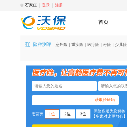
石家庄
登录
注册
首页
险种测评
意外险
重疾险
医疗险
寿险
少儿险
|
|
|
|
获取验证码
保险客服为您解答
您需要
1位
2位
3位
【多家对比更放心