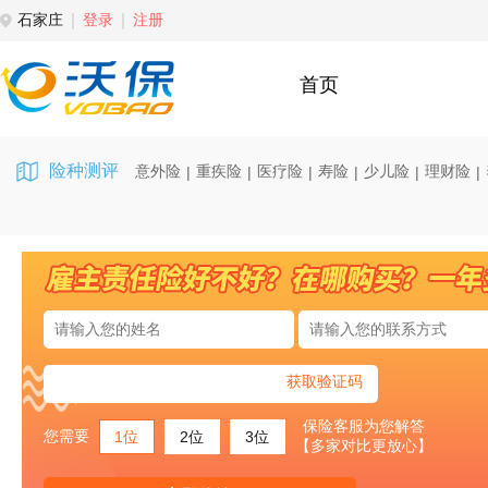
石家庄
登录
注册
首页
险种测评
意外险
重疾险
医疗险
寿险
少儿险
理财险
|
|
|
|
|
|
获取验证码
保险客服为您解答
您需要
1位
2位
3位
【多家对比更放心】