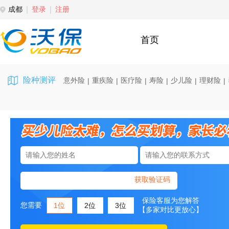
成都
登录
注册
首页
险种测评
意外险
重疾险
医疗险
寿险
少儿险
理财险
|
|
|
|
|
|
获取验证码
保险客服为您解答
您需要
1位
2位
3位
【多家对比更放心】