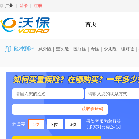
广州
登录
注册
首页
险种测评
意外险
重疾险
医疗险
寿险
少儿险
理财险
|
|
|
|
|
|
获取验证码
保险客服为您解答
您需要
1位
2位
3位
【多家对比更放心】