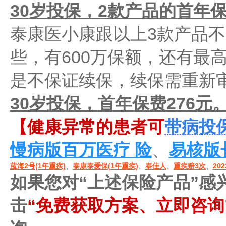
30岁投保，2款产品的首年保
泰康医小康跟以上3款产品
些，有600万保额，还有最
是不保证续保，续保需重新
30岁投保，
首年保费276元
【健康异常的患者可
带病投
慢病版百万医疗 险
、
易核版
蓝海2号(1年重疾)
、
泰康泰爱保(1年重疾)
、
泰佳人
、
重疾赔3次
、
20
如果您对“上述保险产品”感
击
“免费获取方案、立即咨询