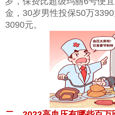
岁，保费比超级玛丽6号便
金，30岁男性投保50万339
3090元。
二、2023高血压有哪些百