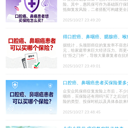
险。其中，惠民保可作为基础医疗保
抵御复发风险，二者搭配可构建更全
2025/10/27 23:49:20
得口腔癌、鼻咽癌、腮腺癌、喉
据统计，头颈部癌症的复发率不容忽
元，给家庭带来巨大经济压力。而更
往“拒之门外”，导致大量康复者在抗
2025/10/27 23:49:01
口腔癌、鼻咽癌患者买保险要多少
众安众民保癌症复发险上市后，不少
咽癌，买保险还有用吗?买了之后治
险的类型、投保时机以及具体条款来
2025/10/27 23:48:45